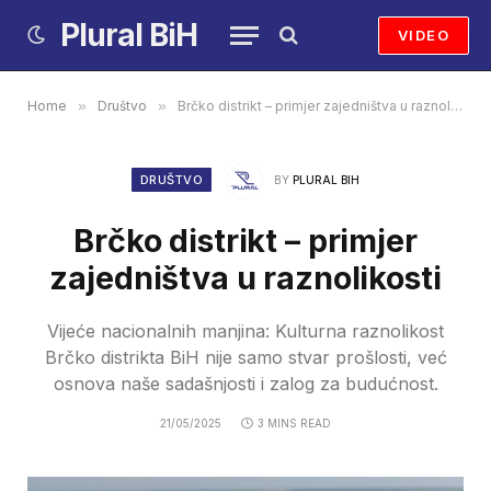
Plural BiH
VIDEO
Home
»
Društvo
»
Brčko distrikt – primjer zajedništva u raznolikosti
DRUŠTVO
BY
PLURAL BIH
Brčko distrikt – primjer
zajedništva u raznolikosti
Vijeće nacionalnih manjina: Kulturna raznolikost
Brčko distrikta BiH nije samo stvar prošlosti, već
osnova naše sadašnjosti i zalog za budućnost.
21/05/2025
3 MINS READ