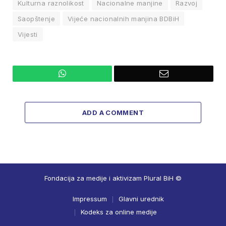
Kulturna raznolikost
Nacionalne manjine
Razvoj
Saopštenje
Vijeće nacionalnih manjina BDBiH
Vijesti
WhatsApp
Email
ADD A COMMENT
Fondacija za medije i aktivizam Plural BiH ©
Impressum
Glavni urednik
Kodeks za online medije