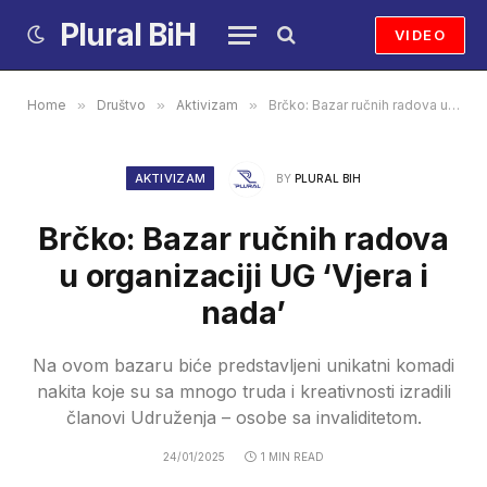
Plural BiH
VIDEO
Home
»
Društvo
»
Aktivizam
»
Brčko: Bazar ručnih radova u organizaciji UG ‘Vjera i nada’
AKTIVIZAM
BY
PLURAL BIH
Brčko: Bazar ručnih radova
u organizaciji UG ‘Vjera i
nada’
Na ovom bazaru biće predstavljeni unikatni komadi
nakita koje su sa mnogo truda i kreativnosti izradili
članovi Udruženja – osobe sa invaliditetom.
24/01/2025
1 MIN READ