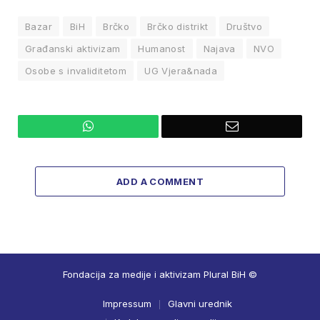
Bazar
BiH
Brčko
Brčko distrikt
Društvo
Građanski aktivizam
Humanost
Najava
NVO
Osobe s invaliditetom
UG Vjera&nada
WhatsApp
Email
ADD A COMMENT
Fondacija za medije i aktivizam Plural BiH ©
Impressum
Glavni urednik