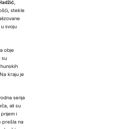
 Hadžić
,
ošći, stekle
alizovane
 u svoju
a obje
i su
rhunskih
Na kraju je
odna serija
ča, ali su
prijem i
a prešla na