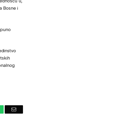
rednošću u,
a Bosne i
tpuno
edinstvo
tskih
ionalnog
hatsApp
Email