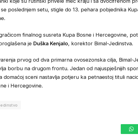
nki koje su rutinski privele meč kraju i sa dvocifrenom p
 se poslednjem setu, stigle do 13. pehara pobjednika Kup
e.
igračicom finalnog susreta Kupa Bosne i Hercegovine, po
proglašena je
Duška Kenjalo
, korektor Bimal-Jedinstva.
arenja prvog od dva primarna ovosezonska cilja, Bimal-J
lja borbu na drugom frontu. Jedan od najuspješnijih spor
a domaćoj sceni nastavlja potjeru ka petnaestoj tituli nac
ne i Hercegovine.
Jedinstvo
W