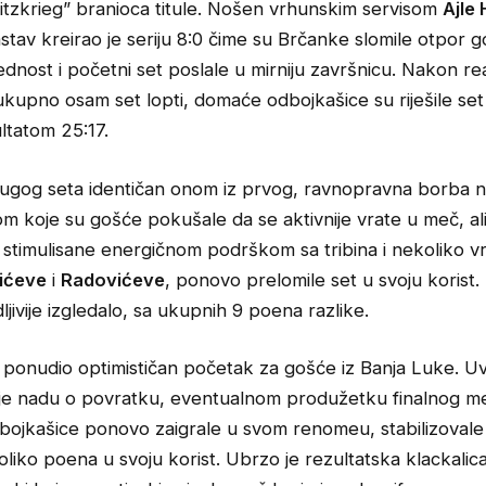
blitzkrieg” branioca titule. Nošen vrhunskim servisom
Ajle
stav kreirao je seriju 8:0 čime su Brčanke slomile otpor g
dnost i početni set poslale u mirniju završnicu. Nakon re
kupno osam set lopti, domaće odbojkašice su riješile set
ultatom 25:17.
ugog seta identičan onom iz prvog, ravnopravna borba n
m koje su gošće pokušale da se aktivnije vrate u meč, al
 stimulisane energičnom podrškom sa tribina i nekoliko v
ićeve
i
Radovićeve
, ponovo prelomile set u svoju korist. 
dljivije izgledalo, sa ukupnih 9 poena razlike.
e ponudio optimističan početak za gošće iz Banja Luke. Uv
a je nadu o povratku, eventualnom produžetku finalnog me
ojkašice ponovo zaigrale u svom renomeu, stabilizovale 
liko poena u svoju korist. Ubrzo je rezultatska klackalic