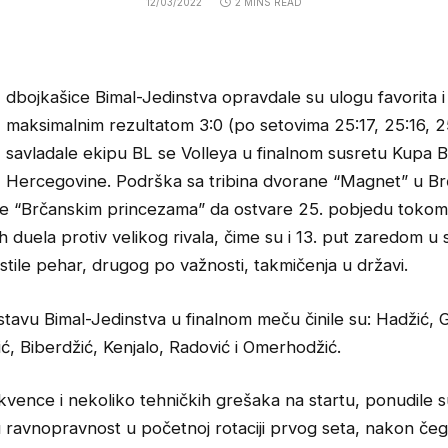
12/03/2022
2 MINS READ
dbojkašice Bimal-Jedinstva opravdale su ulogu favorita i
maksimalnim rezultatom 3:0 (po setovima 25:17, 25:16, 2
savladale ekipu BL se Volleya u finalnom susretu Kupa B
Hercegovine. Podrška sa tribina dvorane “Magnet” u B
je “Brčanskim princezama” da ostvare 25. pobjedu toko
duela protiv velikog rivala, čime su i 13. put zaredom u 
estile pehar, drugog po važnosti, takmičenja u državi.
tavu Bimal-Jedinstva u finalnom meču činile su: Hadžić, G
ć, Biberdžić, Kenjalo, Radović i Omerhodžić.
vence i nekoliko tehničkih grešaka na startu, ponudile 
 ravnopravnost u početnoj rotaciji prvog seta, nakon čeg