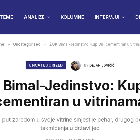
TEME
ANALIZE
KOLUMNE
INTERVJUI
D
me
»
Uncategorized
»
ŽOK Bimal-Jedinstvo: Kup BiH cementiran u vitri
UNCATEGORIZED
BY
DEJAN JOVIČIĆ
Bimal-Jedinstvo: Ku
cementiran u vitrinam
i put zaredom u svoje vitrine smjestile pehar, drugog
takmičenja u državi.jed