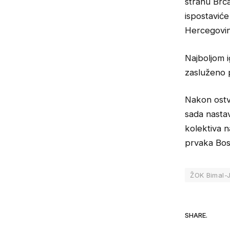
stranu Brča
ispostaviće
Hercegovin
Najboljom 
zasluženo 
Nakon ostv
sada nastav
kolektiva n
prvaka Bos
ŽOK Bimal-
SHARE.