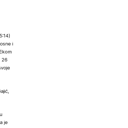
5:14)
osne i
rčkom
m 26
svoje
ajić,
su
a je