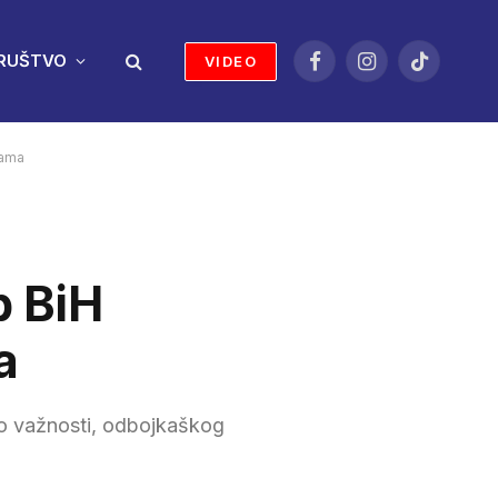
RUŠTVO
VIDEO
Facebook
Instagram
TikTok
nama
p BiH
a
 po važnosti, odbojkaškog