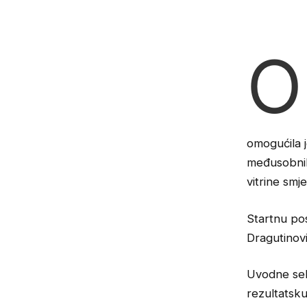
O
omogućila 
međusobnih 
vitrine smj
Startnu pos
Dragutinovi
Uvodne sek
rezultatsku