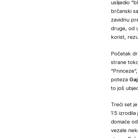
uslijedio “
brčanski sa
zavidnu pre
druge, od u
korist, rez
Početak dr
strane toko
“Princeze”,
poteza
Gaj
to još ubje
Treći set j
1:5 izrodil
domaće odb
vezale neko