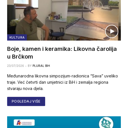
KULTURA
Boje, kamen i keramika: Likovna čarolija
u Brčkom
23/07/2026
BY
PLURAL BIH
Međunarodna likovna simpozijum-radionica “Sava” uveliko
traje. Već četvrti dan umjetnici iz BiH i zemalja regiona
stvaraju nova djela.
POGLEDAJ VIŠE