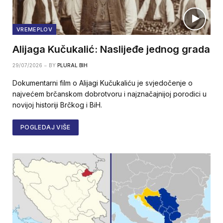
VREMEPLOV
Alijaga Kučukalić: Naslijeđe jednog grada
29/07/2026
BY
PLURAL BIH
Dokumentarni film o Alijagi Kučukaliću je svjedočenje o
najvećem brčanskom dobrotvoru i najznačajnijoj porodici u
novijoj historiji Brčkog i BiH.
POGLEDAJ VIŠE