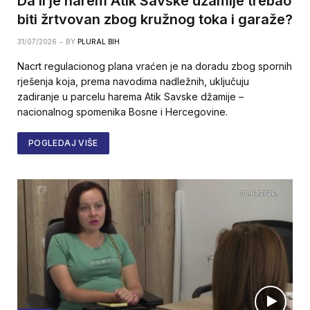
Da li je harem Atik Savske džamije trebao
biti žrtvovan zbog kružnog toka i garaže?
31/07/2026
BY
PLURAL BIH
Nacrt regulacionog plana vraćen je na doradu zbog spornih
rješenja koja, prema navodima nadležnih, uključuju
zadiranje u parcelu harema Atik Savske džamije –
nacionalnog spomenika Bosne i Hercegovine.
POGLEDAJ VIŠE