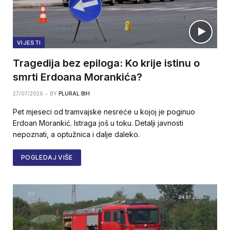
VIJESTI
Tragedija bez epiloga: Ko krije istinu o
smrti Erdoana Morankića?
27/07/2026
BY
PLURAL BIH
Pet mjeseci od tramvajske nesreće u kojoj je poginuo
Erdoan Morankić. Istraga još u toku. Detalji javnosti
nepoznati, a optužnica i dalje daleko.
POGLEDAJ VIŠE