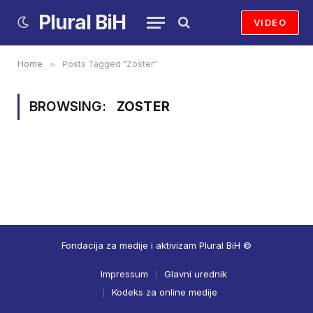
Plural BiH
VIDEO
Home
»
Posts Tagged "Zoster"
BROWSING:
ZOSTER
Fondacija za medije i aktivizam Plural BiH ©
Impressum
Glavni urednik
Kodeks za online medije