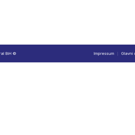
ral BiH ©
Impressum
Glavni 