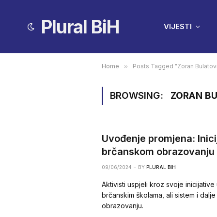
Plural BiH
VIJESTI
Home
»
Posts Tagged "Zoran Bulatov
BROWSING:
ZORAN BU
Uvođenje promjena: Inicij
brčanskom obrazovanju
09/06/2024
BY
PLURAL BIH
Aktivisti uspjeli kroz svoje inicijati
brčanskim školama, ali sistem i dalje
obrazovanju.