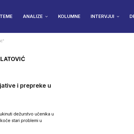
TEME
ANALIZE
KOLUMNE
INTERVJUI
D
ić"
LATOVIĆ
ative i prepreke u
ve ukinuti dežurstvo učenika u
 koče stari problemi u