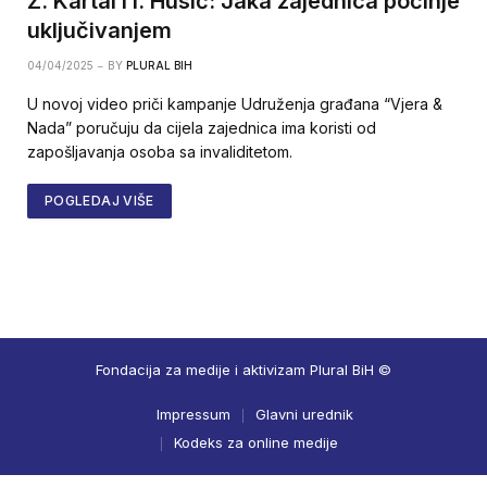
Z. Kartal i I. Husić: Jaka zajednica počinje
uključivanjem
04/04/2025
BY
PLURAL BIH
U novoj video priči kampanje Udruženja građana “Vjera &
Nada” poručuju da cijela zajednica ima koristi od
zapošljavanja osoba sa invaliditetom.
POGLEDAJ VIŠE
Fondacija za medije i aktivizam Plural BiH ©
Impressum
Glavni urednik
Kodeks za online medije