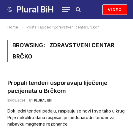
Plural BiH
VIDEO
Home
»
Posts Tagged "Zdravstveni centar Brčko"
BROWSING:
ZDRAVSTVENI CENTAR
BRČKO
Propali tenderi usporavaju liječenje
pacijenata u Brčkom
25/08/2024
BY
PLURAL BIH
Dok jedni tenderi padaju, raspisuju se novi i sve tako u krug.
Prije nekoliko dana raspisan je međunarodni tender za
nabavku magnetne rezonance.