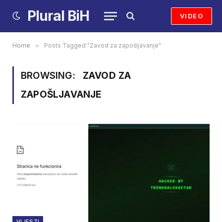
Plural BiH
VIDEO
Home
»
Posts Tagged "Zavod za zapošljavanje"
BROWSING:
ZAVOD ZA
ZAPOŠLJAVANJE
VIJESTI