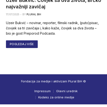
Uzeir Bukvić: Čovjek sa dva života, Brčko
najvažniji zavičaj
17/07/2025
BY
PLURAL BIH
Uzeir Bukvić – novinar, reporter, filmski radnik, (puto)pisac,
čovjek sa tri zavičaja i, kako kaže, čovjek sa dva života –
bio je gost Preporod Podcasta.
POGLEDAJ VIŠE
Fondacija za medije i aktivizam Plural BiH ©
Impressum
Glavni urednik
Kodeks za online medije