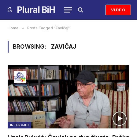
Plural BiH
VIDEO
Home
»
Posts Tagged "Zavičaj"
BROWSING:
ZAVIČAJ
INTERVJUI