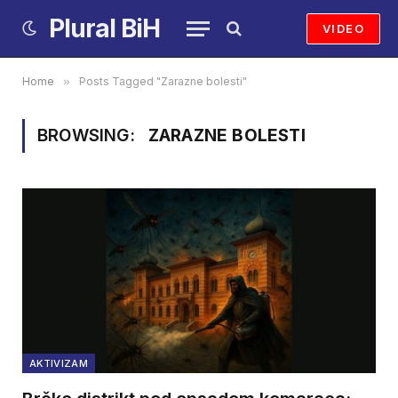
Plural BiH
VIDEO
Home
»
Posts Tagged "Zarazne bolesti"
BROWSING:
ZARAZNE BOLESTI
AKTIVIZAM