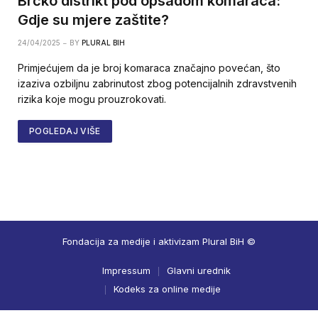
Brčko distrikt pod opsadom komaraca:
Gdje su mjere zaštite?
24/04/2025
BY
PLURAL BIH
Primjećujem da je broj komaraca značajno povećan, što
izaziva ozbiljnu zabrinutost zbog potencijalnih zdravstvenih
rizika koje mogu prouzrokovati.
POGLEDAJ VIŠE
Fondacija za medije i aktivizam Plural BiH ©
Impressum
Glavni urednik
Kodeks za online medije