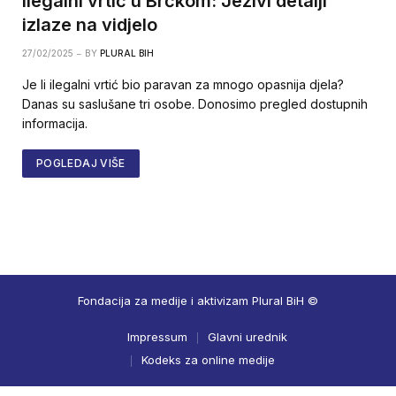
Ilegalni vrtić u Brčkom: Jezivi detalji
izlaze na vidjelo
27/02/2025
BY
PLURAL BIH
Je li ilegalni vrtić bio paravan za mnogo opasnija djela?
Danas su saslušane tri osobe. Donosimo pregled dostupnih
informacija.
POGLEDAJ VIŠE
Fondacija za medije i aktivizam Plural BiH ©
Impressum
Glavni urednik
Kodeks za online medije