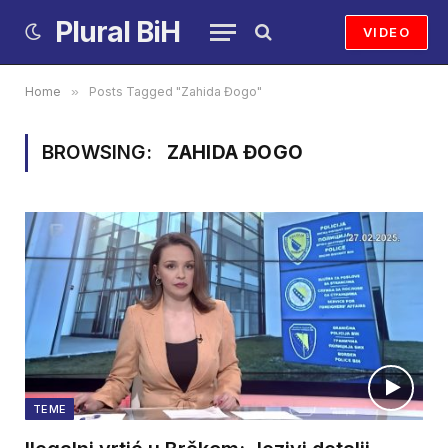
Plural BiH
VIDEO
Home
»
Posts Tagged "Zahida Đogo"
BROWSING:
ZAHIDA ĐOGO
TEME