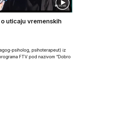
o uticaju vremenskih
agog-psiholog, psihoterapeut) iz
g programa FTV pod nazivom “Dobro