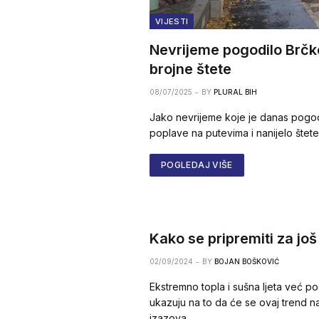
VIJESTI
Nevrijeme pogodilo Brčko
brojne štete
08/07/2025
BY
PLURAL BIH
Jako nevrijeme koje je danas pogodi
poplave na putevima i nanijelo štete
POGLEDAJ VIŠE
Kako se pripremiti za još t
02/09/2024
BY
BOJAN BOŠKOVIĆ
Ekstremno topla i sušna ljeta već p
ukazuju na to da će se ovaj trend n
izazova…