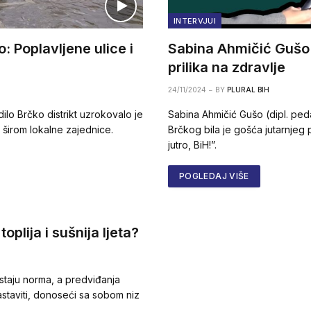
INTERVJUI
: Poplavljene ulice i
Sabina Ahmičić Gušo 
prilika na zdravlje
24/11/2024
BY
PLURAL BIH
lo Brčko distrikt uzrokovalo je
Sabina Ahmičić Gušo (dipl. ped
 širom lokalne zajednice.
Brčkog bila je gošća jutarnje
jutro, BiH!”.
POGLEDAJ VIŠE
oplija i sušnija ljeta?
ostaju norma, a predviđanja
astaviti, donoseći sa sobom niz