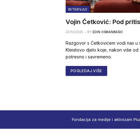
INTERVJUI
Vojin Ćetković: Pod priti
23/10/2025
BY
EDIN OSMANBAŠIĆ
Razgovor s Ćetkovićem vodi nas u s
Kleistovo djelo koje, nakon više od 
potresno i savremeno.
POGLEDAJ VIŠE
Fondacija za medije i aktivizam Plu