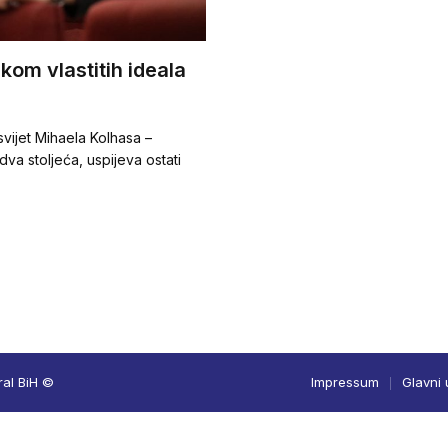
skom vlastitih ideala
vijet Mihaela Kolhasa –
dva stoljeća, uspijeva ostati
ral BiH ©
Impressum
Glavni 