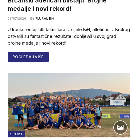
Brčanski atletičari blistaju: Brojne
medalje i novi rekord!
28/07/2026
BY
PLURAL BIH
U konkurenciji 145 takmičara iz cijele BiH, atletičari iz Brčkog
ostvarili su fantastične rezultate, donijevši u svoj grad
brojne medalje i novi rekord!
POGLEDAJ VIŠE
SPORT