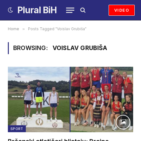
Plural BiH
VIDEO
Home
»
Posts Tagged "Voislav Grubiša"
BROWSING:
VOISLAV GRUBIŠA
SPORT