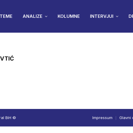
TEME
ANALIZE
KOLUMNE
INTERVJUI
D
VTIĆ
ral BiH ©
Impressum
Glavni 