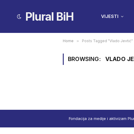
Plural BiH
VIJESTI
Home
»
Posts Tagged "Vlado Jevtić"
BROWSING:
VLADO JE
Fondacija za medije i aktivizam Plu