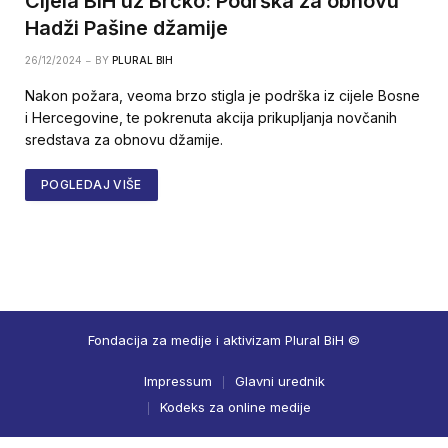
Cijela BiH uz Brčko: Podrška za obnovu
Hadži Pašine džamije
26/12/2024
BY
PLURAL BIH
Nakon požara, veoma brzo stigla je podrška iz cijele Bosne
i Hercegovine, te pokrenuta akcija prikupljanja novčanih
sredstava za obnovu džamije.
POGLEDAJ VIŠE
Fondacija za medije i aktivizam Plural BiH ©
Impressum
Glavni urednik
Kodeks za online medije