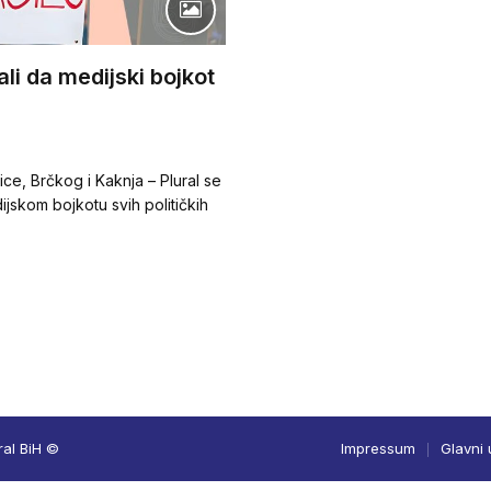
li da medijski bojkot
ice, Brčkog i Kaknja – Plural se
skom bojkotu svih političkih
ral BiH ©
Impressum
Glavni 