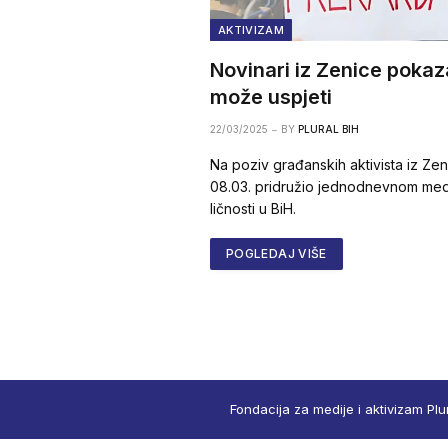
AKTIVIZAM
Novinari iz Zenice pokaza
može uspjeti
22/03/2025
BY
PLURAL BIH
Na poziv građanskih aktivista iz Zen
08.03. pridružio jednodnevnom medij
ličnosti u BiH.
POGLEDAJ VIŠE
Fondacija za medije i aktivizam Plu