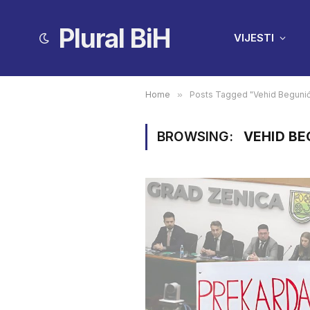
Plural BiH
VIJESTI
Home
»
Posts Tagged "Vehid Beguni
BROWSING:
VEHID BE