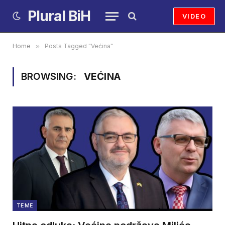
Plural BiH
VIDEO
Home
»
Posts Tagged "Većina"
BROWSING:
VEĆINA
TEME