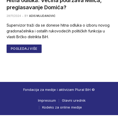
Hitna odluka: Većina podržava Milića,
preglasavanje Domića?
28/11/2024
BY
ADIS MUJDANOVIĆ
Supervizor traži da se donese hitna odluka o izboru novog
gradonačelnika i ostalih rukovodećih političkih funkcija u
vlasti Brčko distrikta BiH.
POGLEDAJ VIŠE
Fondacija za medije i aktivizam Plural BiH ©
Impressum
Glavni urednik
Kodeks za online medije