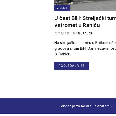
VIJESTI
U čast BiH: Streljački turn
vatromet u Rahiću
02/03/2025
BY
PLURAL BIH
Na streljačkom turniru u Brčkom uče
gradova širom BiH. Dan nezavisnosti n
G. Rahiću.
POGLEDAJ VIŠE
Fondacija za medije i aktivizam Plu