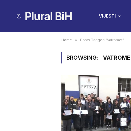
Plural BiH
VIJESTI
Home
»
Posts Tagged "Vatromet"
BROWSING:
VATROME