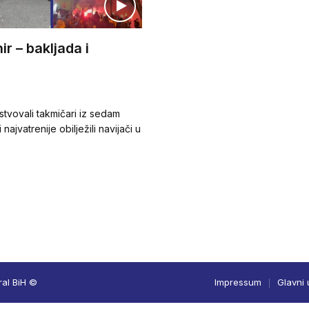
ir – bakljada i
stvovali takmičari iz sedam
ajvatrenije obilježili navijači u
ral BiH ©
Impressum
Glavni 