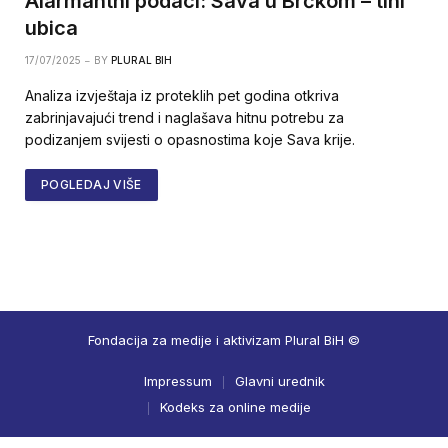
Alarmantni podaci: Sava u Brčkom – tihi
ubica
17/07/2025
BY
PLURAL BIH
Analiza izvještaja iz proteklih pet godina otkriva
zabrinjavajući trend i naglašava hitnu potrebu za
podizanjem svijesti o opasnostima koje Sava krije.
POGLEDAJ VIŠE
Fondacija za medije i aktivizam Plural BiH ©
Impressum
Glavni urednik
Kodeks za online medije