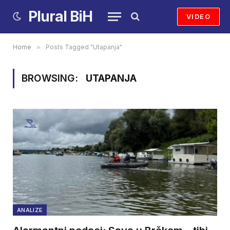
Plural BiH
VIDEO
Home
»
Posts Tagged "Utapanja"
BROWSING:
UTAPANJA
ANALIZE