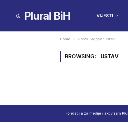
Plural BiH
VIJESTI
Home
»
Posts Tagged "Ustav"
BROWSING:
USTAV
Fondacija za medije i aktivizam Plu