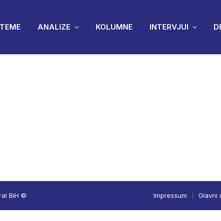
TEME
ANALIZE
KOLUMNE
INTERVJUI
D
ral BiH ©
Impressum
Glavni 