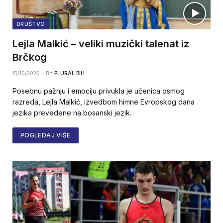
DRUŠTVO
Lejla Malkić – veliki muzički talenat iz
Brčkog
15/10/2025
BY
PLURAL BIH
Posebnu pažnju i emociju privukla je učenica osmog
razreda, Lejla Malkić, izvedbom himne Evropskog dana
jezika prevedene na bosanski jezik.
POGLEDAJ VIŠE