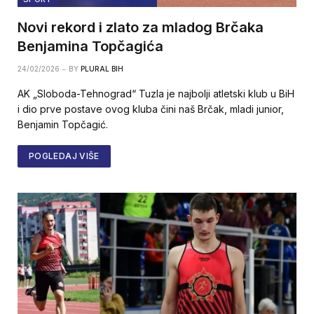
Novi rekord i zlato za mladog Brčaka
Benjamina Topčagića
24/02/2026
BY
PLURAL BIH
AK „Sloboda-Tehnograd“ Tuzla je najbolji atletski klub u BiH
i dio prve postave ovog kluba čini naš Brčak, mladi junior,
Benjamin Topčagić.
POGLEDAJ VIŠE