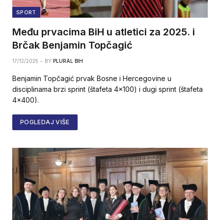
SPORT
Među prvacima BiH u atletici za 2025. i
Brčak Benjamin Topčagić
17/12/2025
BY
PLURAL BIH
Benjamin Topčagić prvak Bosne i Hercegovine u
disciplinama brzi sprint (štafeta 4×100) i dugi sprint (štafeta
4×400).
POGLEDAJ VIŠE