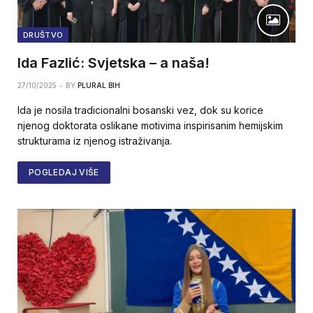
DRUŠTVO
Ida Fazlić: Svjetska – a naša!
27/10/2025
BY
PLURAL BIH
Ida je nosila tradicionalni bosanski vez, dok su korice
njenog doktorata oslikane motivima inspirisanim hemijskim
strukturama iz njenog istraživanja.
POGLEDAJ VIŠE