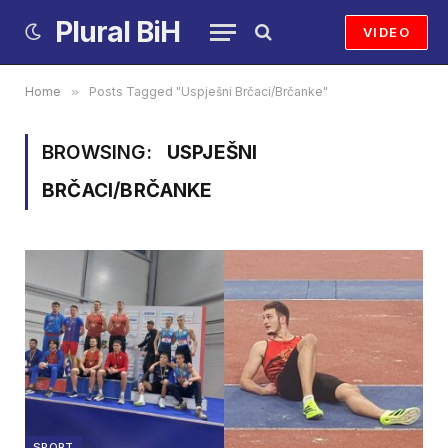
Plural BiH
VIDEO
Home
»
Posts Tagged "Uspješni Brčaci/Brčanke"
BROWSING:
USPJEŠNI
BRČACI/BRČANKE
SPORT