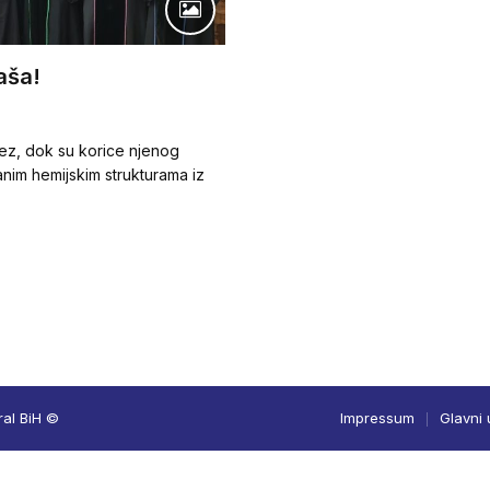
naša!
 vez, dok su korice njenog
anim hemijskim strukturama iz
ral BiH ©
Impressum
Glavni 