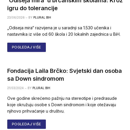
‘Odiseja mira’ u brčanskim školama: Kroz
igru do tolerancije
23/06/2026
BY
PLURAL BIH
„Odiseja mira“ razvijena je u saradnji sa 1.530 učenika i
nastavnika iz više od 60 škola i 20 lokalnih zajednica u BiH.
POGLEDAJ VIŠE
Fondacija Laila Brčko: Svjetski dan osoba
sa Down sindromom
21/03/2024
BY
PLURAL BIH
Ove godine skrećemo pažnju na stereotipe i predrasude
koje okružuju osobe s Down sindromom i koje otežavaju
njihovo prihvaćanje u društvu.
POGLEDAJ VIŠE