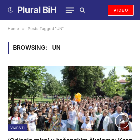
Plural BiH
VIDEO
Home
»
Posts Tagged "UN"
BROWSING:
UN
VIJESTI