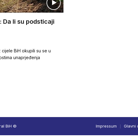
 Da li su podsticaji
 cijele BiH okupili su se u
ostima unaprjeđenja
ral BiH ©
Impressum
Glavni 