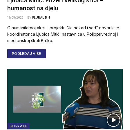
Ljubica Mitić: Frizeri velikog srca –
humanost na djelu
13/05/2025
BY
PLURAL BIH
O humanitarnoj akciji i projektu “Ja nekad i sad” govorila je
koordinatorica Ljubica Mitić, nastavnica u Poljoprivrednoj i
medicinskoj školi Brčko.
POGLEDAJ VIŠE
INTERVJUI