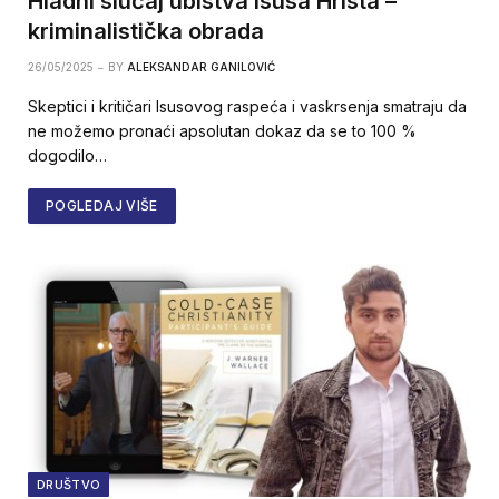
Hladni slučaj ubistva Isusa Hrista –
kriminalistička obrada
26/05/2025
BY
ALEKSANDAR GANILOVIĆ
Skeptici i kritičari Isusovog raspeća i vaskrsenja smatraju da
ne možemo pronaći apsolutan dokaz da se to 100 %
dogodilo…
POGLEDAJ VIŠE
DRUŠTVO