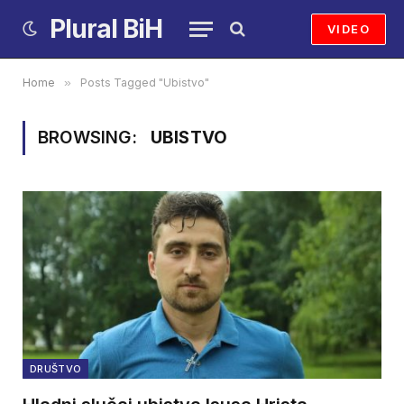
Plural BiH
VIDEO
Home
»
Posts Tagged "Ubistvo"
BROWSING:
UBISTVO
DRUŠTVO