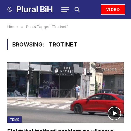
Plural BiH
VIDEO
Home
»
Posts Tagged "Trotinet"
BROWSING:
TROTINET
TEME