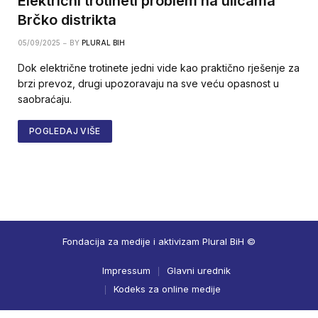
Električni trotineti problem na ulicama
Brčko distrikta
05/09/2025
BY
PLURAL BIH
Dok električne trotinete jedni vide kao praktično rješenje za
brzi prevoz, drugi upozoravaju na sve veću opasnost u
saobraćaju.
POGLEDAJ VIŠE
Fondacija za medije i aktivizam Plural BiH ©
Impressum
Glavni urednik
Kodeks za online medije