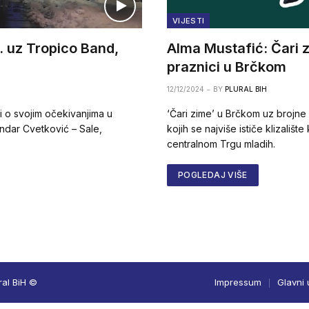
VIJESTI
 uz Tropico Band,
Alma Mustafić: Čari z
praznici u Brčkom
12/12/2024
BY
PLURAL BIH
i o svojim očekivanjima u
‘Čari zime’ u Brčkom uz brojne
ndar Cvetković – Sale,
kojih se najviše ističe klizališ
centralnom Trgu mladih.
POGLEDAJ VIŠE
ral BiH ©
Impressum
Glavni 