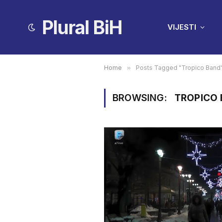
Plural BiH
VIJESTI
Home
»
Posts Tagged "Tropico Band
BROWSING:
TROPICO