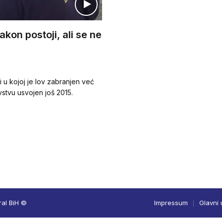
kon postoji, ali se ne
i u kojoj je lov zabranjen već
vstvu usvojen još 2015.
ral BiH ©
Impressum
Glavni 