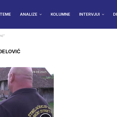
TEME
ANALIZE
KOLUMNE
INTERVJUI
D
ić"
ĐELOVIĆ