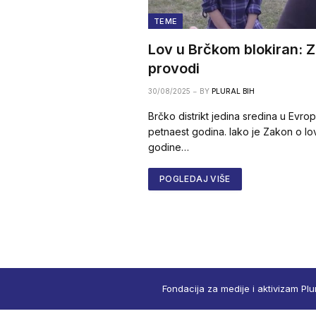
TEME
Lov u Brčkom blokiran: Za
provodi
30/08/2025
BY
PLURAL BIH
Brčko distrikt jedina sredina u Evrop
petnaest godina. Iako je Zakon o lo
godine…
POGLEDAJ VIŠE
Fondacija za medije i aktivizam Plu