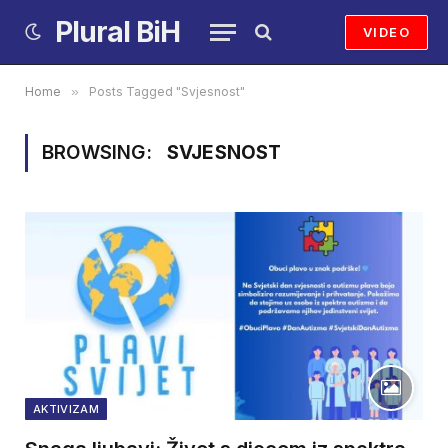
Plural BiH
VIDEO
Home
»
Posts Tagged "Svjesnost"
BROWSING:
SVJESNOST
AKTIVIZAM