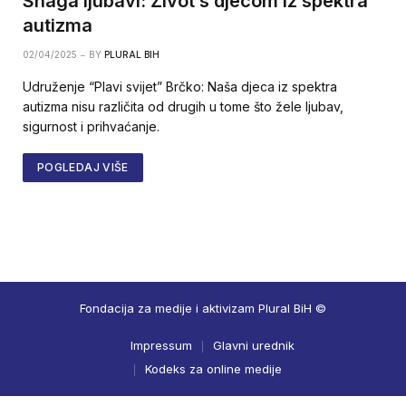
Snaga ljubavi: Život s djecom iz spektra
autizma
02/04/2025
BY
PLURAL BIH
Udruženje “Plavi svijet” Brčko: Naša djeca iz spektra
autizma nisu različita od drugih u tome što žele ljubav,
sigurnost i prihvaćanje.
POGLEDAJ VIŠE
Fondacija za medije i aktivizam Plural BiH ©
Impressum
Glavni urednik
Kodeks za online medije