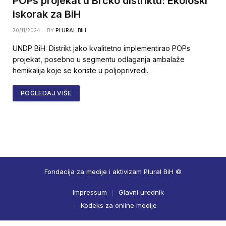
POPs projekat u Brčko distriktu: Ekološki
iskorak za BiH
20/11/2024
BY
PLURAL BIH
UNDP BiH: Distrikt jako kvalitetno implementirao POPs
projekat, posebno u segmentu odlaganja ambalaže
hemikalija koje se koriste u poljoprivredi.
POGLEDAJ VIŠE
Fondacija za medije i aktivizam Plural BiH ©
Impressum
Glavni urednik
Kodeks za online medije