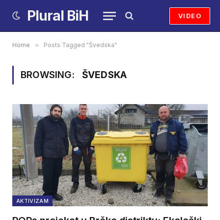
Plural BiH
VIDEO
Home
»
Posts Tagged "Švedska"
BROWSING:
ŠVEDSKA
AKTIVIZAM