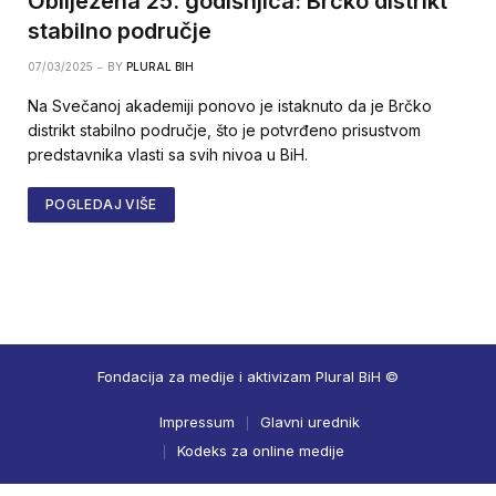
Obilježena 25. godišnjica: Brčko distrikt
stabilno područje
07/03/2025
BY
PLURAL BIH
Na Svečanoj akademiji ponovo je istaknuto da je Brčko
distrikt stabilno područje, što je potvrđeno prisustvom
predstavnika vlasti sa svih nivoa u BiH.
POGLEDAJ VIŠE
Fondacija za medije i aktivizam Plural BiH ©
Impressum
Glavni urednik
Kodeks za online medije