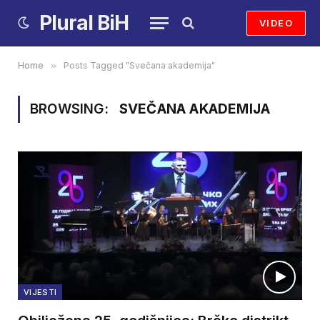
Plural BiH
VIDEO
Home
»
Posts Tagged "Svečana akademija"
BROWSING:
SVEČANA AKADEMIJA
VIJESTI