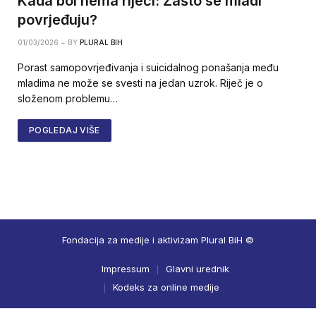
Kada bol nema riječi: Zašto se mladi
povrjeđuju?
01/03/2026
BY
PLURAL BIH
Porast samopovrjeđivanja i suicidalnog ponašanja među
mladima ne može se svesti na jedan uzrok. Riječ je o
složenom problemu…
POGLEDAJ VIŠE
Fondacija za medije i aktivizam Plural BiH ©
Impressum
Glavni urednik
Kodeks za online medije