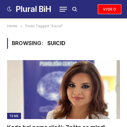
Plural BiH
VIDEO
Home
»
Posts Tagged "Suicid"
BROWSING:
SUICID
TEME