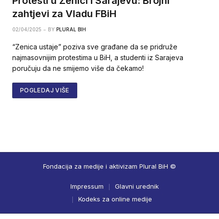
Protesti u Zenici i Sarajevu: Brojni
zahtjevi za Vladu FBiH
02/04/2025
BY
PLURAL BIH
“Zenica ustaje” poziva sve građane da se pridruže
najmasovnijim protestima u BiH, a studenti iz Sarajeva
poručuju da ne smijemo više da čekamo!
POGLEDAJ VIŠE
Fondacija za medije i aktivizam Plural BiH ©
Impressum
Glavni urednik
Kodeks za online medije