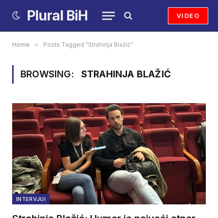
Plural BiH
VIDEO
Home
»
Posts Tagged "Strahinja Blažić"
BROWSING:
STRAHINJA BLAŽIĆ
INTERVJUI