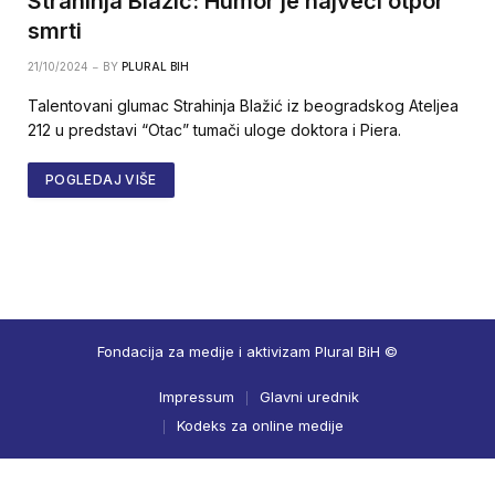
Strahinja Blažić: Humor je najveći otpor
smrti
21/10/2024
BY
PLURAL BIH
Talentovani glumac Strahinja Blažić iz beogradskog Ateljea
212 u predstavi “Otac” tumači uloge doktora i Piera.
POGLEDAJ VIŠE
Fondacija za medije i aktivizam Plural BiH ©
Impressum
Glavni urednik
Kodeks za online medije