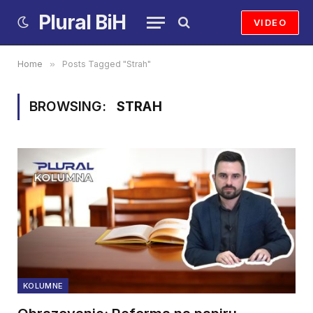
Plural BiH
VIDEO
Home
»
Posts Tagged "Strah"
BROWSING:
STRAH
KOLUMNE