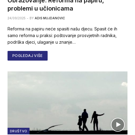
Obrazovanje: Reforma na papiru,
problemi u učionicama
24/09/2025
BY
ADIS MUJDANOVIĆ
Reforma na papiru neće spasiti našu djecu. Spasit će ih
samo reforma u praksi: poštovanje prosvjetnih radnika,
podrška djeci, ulaganje u znanje…
POGLEDAJ VIŠE
DRUŠTVO