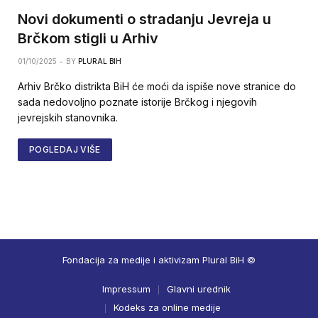
Novi dokumenti o stradanju Jevreja u
Brčkom stigli u Arhiv
01/10/2025
BY
PLURAL BIH
Arhiv Brčko distrikta BiH će moći da ispiše nove stranice do
sada nedovoljno poznate istorije Brčkog i njegovih
jevrejskih stanovnika.
POGLEDAJ VIŠE
Fondacija za medije i aktivizam Plural BiH ©
Impressum
Glavni urednik
Kodeks za online medije