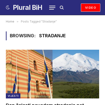
Plural BiH
VIDEO
Home
»
Posts Tagged "Stradanje"
BROWSING:
STRADANJE
VIJESTI