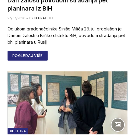
Dan žalosti povodom stradanja pet
planinara iz BiH
27/07/2026
BY
PLURAL BIH
Odlukom gradonačelnika Siniše Milića 28. jul proglašen je
Danom žalosti u Brčko distriktu BiH, povodom stradanja pet
bh. planinara u Rusiji.
POGLEDAJ VIŠE
KULTURA