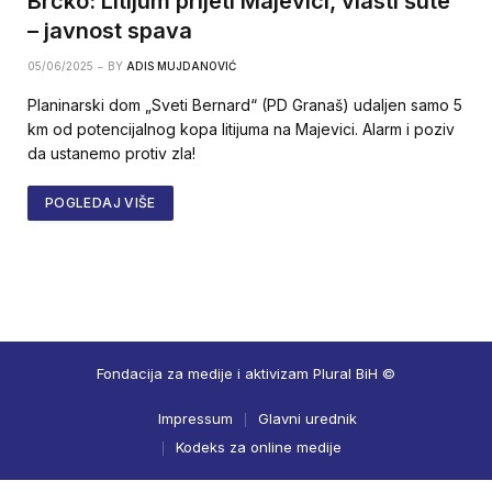
Brčko: Litijum prijeti Majevici, vlasti šute
– javnost spava
05/06/2025
BY
ADIS MUJDANOVIĆ
Planinarski dom „Sveti Bernard“ (PD Granaš) udaljen samo 5
km od potencijalnog kopa litijuma na Majevici. Alarm i poziv
da ustanemo protiv zla!
POGLEDAJ VIŠE
Fondacija za medije i aktivizam Plural BiH ©
Impressum
Glavni urednik
Kodeks za online medije