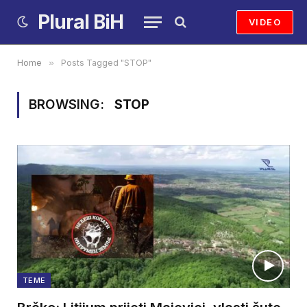
Plural BiH
VIDEO
Home
»
Posts Tagged "STOP"
BROWSING:
STOP
TEME