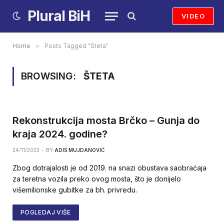
Plural BiH
VIDEO
Home
»
Posts Tagged "Šteta"
BROWSING:
ŠTETA
Rekonstrukcija mosta Brčko – Gunja do
kraja 2024. godine?
24/11/2023
BY
ADIS MUJDANOVIĆ
Zbog dotrajalosti je od 2019. na snazi obustava saobraćaja
za teretna vozila preko ovog mosta, što je donijelo
višemilionske gubitke za bh. privredu.
POGLEDAJ VIŠE