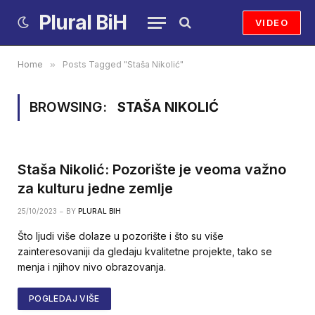
Plural BiH
VIDEO
Home
»
Posts Tagged "Staša Nikolić"
BROWSING:
STAŠA NIKOLIĆ
Staša Nikolić: Pozorište je veoma važno
za kulturu jedne zemlje
25/10/2023
BY
PLURAL BIH
Što ljudi više dolaze u pozorište i što su više
zainteresovaniji da gledaju kvalitetne projekte, tako se
menja i njihov nivo obrazovanja.
POGLEDAJ VIŠE