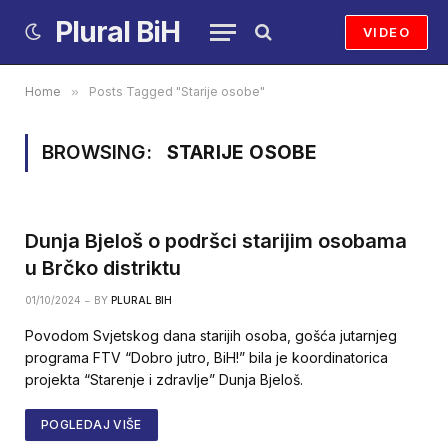
Plural BiH
VIDEO
Home
»
Posts Tagged "Starije osobe"
BROWSING:
STARIJE OSOBE
Dunja Bjeloš o podršci starijim osobama
u Brčko distriktu
01/10/2024
BY
PLURAL BIH
Povodom Svjetskog dana starijih osoba, gošća jutarnjeg
programa FTV “Dobro jutro, BiH!” bila je koordinatorica
projekta “Starenje i zdravlje” Dunja Bjeloš.
POGLEDAJ VIŠE