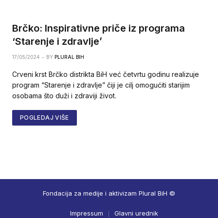
Brčko: Inspirativne priče iz programa
‘Starenje i zdravlje’
17/05/2024
BY
PLURAL BIH
Crveni krst Brčko distrikta BiH već četvrtu godinu realizuje
program “Starenje i zdravlje” čiji je cilj omogućiti starijim
osobama što duži i zdraviji život.
POGLEDAJ VIŠE
Fondacija za medije i aktivizam Plural BiH ©
Impressum
Glavni urednik