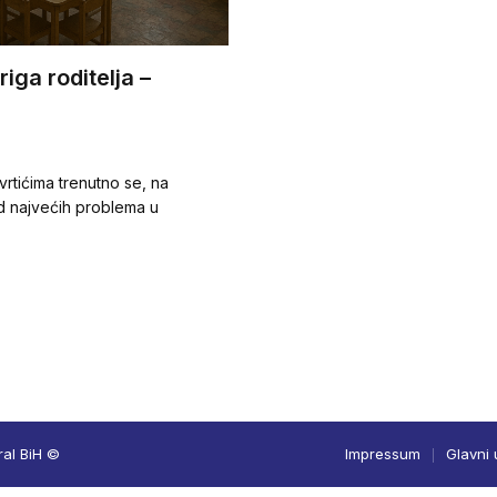
riga roditelja –
rtićima trenutno se, na
od najvećih problema u
ral BiH ©
Impressum
Glavni 