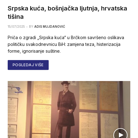
Srpska kuća, bošnjačka ljutnja, hrvatska
tišina
15/07/2025
BY
ADIS MUJDANOVIĆ
Priča o zgradi „Srpska kuća“ u Brčkom savršeno oslikava
političku svakodnevnicu BiH: zamjena teza, histerizacija
forme, ignorisanje suštine.
POGLEDAJ VIŠE