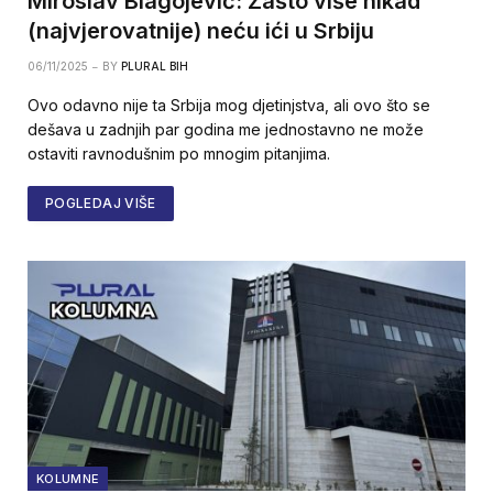
Miroslav Blagojević: Zašto više nikad
(najvjerovatnije) neću ići u Srbiju
06/11/2025
BY
PLURAL BIH
Ovo odavno nije ta Srbija mog djetinjstva, ali ovo što se
dešava u zadnjih par godina me jednostavno ne može
ostaviti ravnodušnim po mnogim pitanjima.
POGLEDAJ VIŠE
KOLUMNE