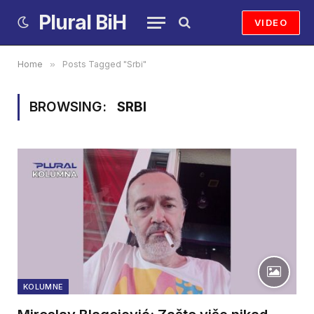
Plural BiH
VIDEO
Home
»
Posts Tagged "Srbi"
BROWSING:
SRBI
KOLUMNE