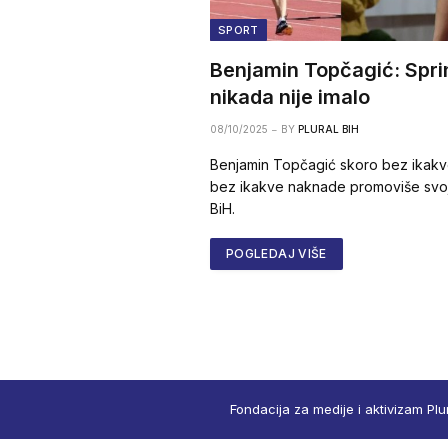
SPORT
Benjamin Topčagić: Spri
nikada nije imalo
08/10/2025
BY
PLURAL BIH
Benjamin Topčagić skoro bez ikakv
bez ikakve naknade promoviše svoje
BiH.
POGLEDAJ VIŠE
Fondacija za medije i aktivizam Plu