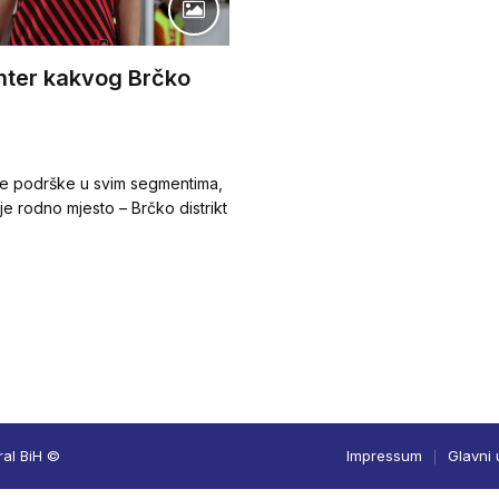
nter kakvog Brčko
e podrške u svim segmentima,
 rodno mjesto – Brčko distrikt
ral BiH ©
Impressum
Glavni 