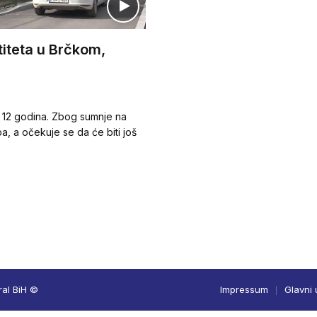
titeta u Brčkom,
 12 godina. Zbog sumnje na
, a očekuje se da će biti još
ral BiH ©
Impressum
Glavni 