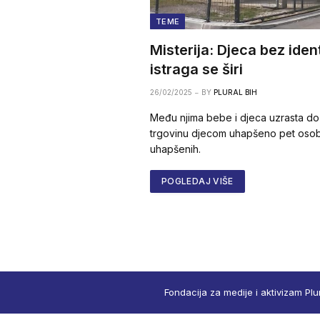
TEME
Misterija: Djeca bez iden
istraga se širi
26/02/2025
BY
PLURAL BIH
Među njima bebe i djeca uzrasta do
trgovinu djecom uhapšeno pet osoba
uhapšenih.
POGLEDAJ VIŠE
Fondacija za medije i aktivizam Plu