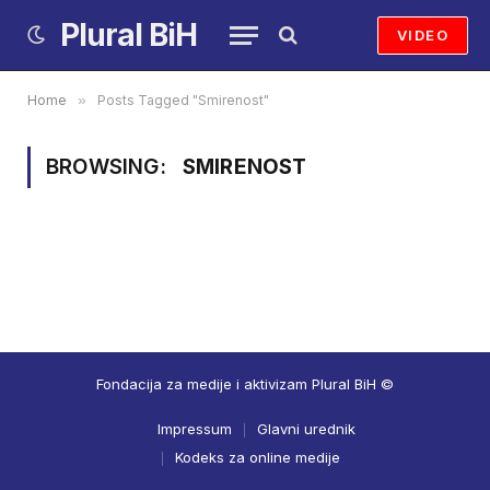
Plural BiH
VIDEO
Home
»
Posts Tagged "Smirenost"
BROWSING:
SMIRENOST
Fondacija za medije i aktivizam Plural BiH ©
Impressum
Glavni urednik
Kodeks za online medije