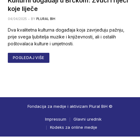
Kulturni događaji u Brčkom: Zvuci i riječi
koje liječe
04/04/2025
BY
PLURAL BIH
Dva kvalitetna kulturna događaja koja zavrjeđuju pažnju,
prije svega ljubitelja muzike i književnosti, ali i ostalih
poštovalaca kulture i umjetnosti.
POGLEDAJ VIŠE
Fondacija za medije i aktivizam Plural BiH ©
Impressum
Glavni urednik
Kodeks za online medije