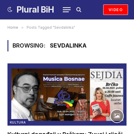
Plural BiH
VIDEO
Home
»
Posts Tagged "Sevdalinka"
BROWSING:
SEVDALINKA
KULTURA