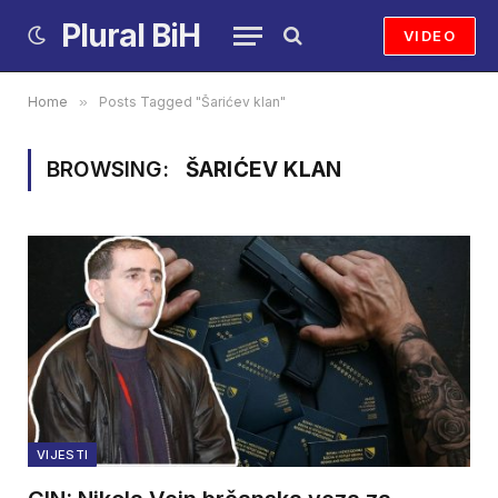
Plural BiH
VIDEO
Home
»
Posts Tagged "Šarićev klan"
BROWSING:
ŠARIĆEV KLAN
VIJESTI